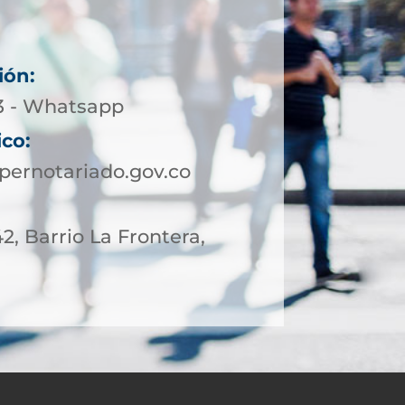
ión:
13 - Whatsapp
ico:
pernotariado.gov.co
42, Barrio La Frontera,
l