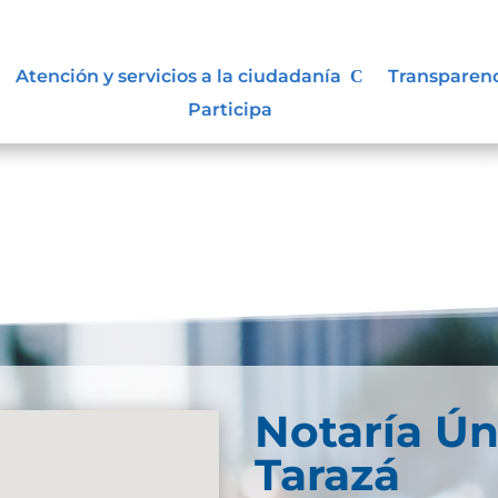
lasificada y reservada
Atención y servicios a la ciudadanía
Transparen
Participa
Notaría Ún
Tarazá