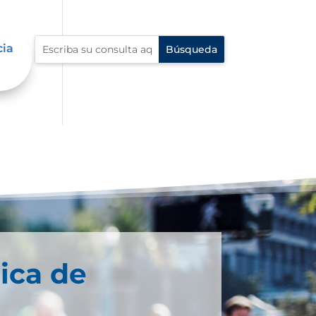
cia
ica de