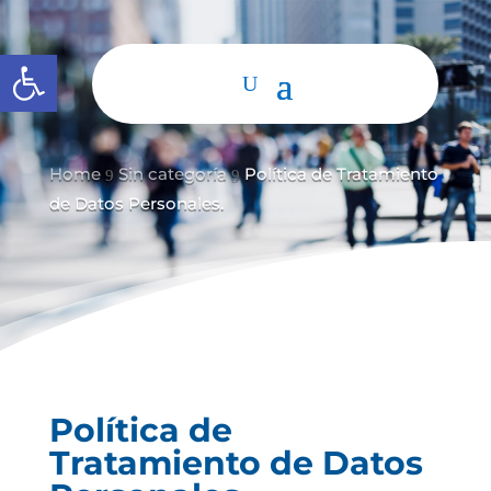
Abrir barra de herramientas
Home
Sin categoría
Política de Tratamiento
9
9
de Datos Personales.
Política de
Tratamiento de Datos