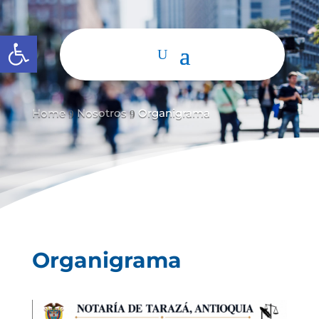
Abrir barra de herramientas
Home
Nosotros
Organigrama
9
9
Organigrama