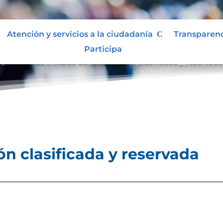
Atención y servicios a la ciudadanía
Transparen
Participa
 y reservada
Índice de información clasificada y reservada
9
ón clasificada y reservada