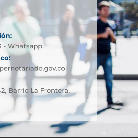
ión:
13 - Whatsapp
ico:
pernotariado.gov.co
42, Barrio La Frontera,
l