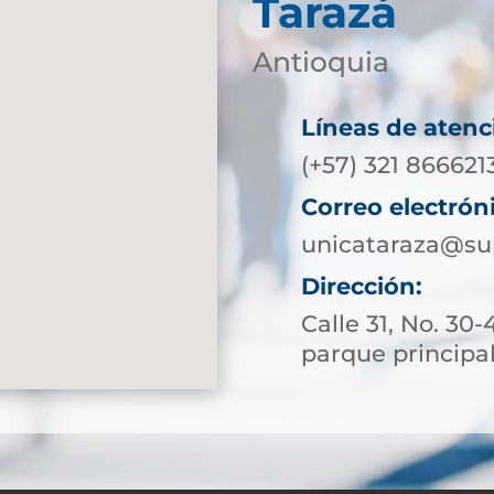
Tarazá
Antioquia
Líneas de atenc
(+57) 321 86662
Correo electrón
unicataraza@su
Dirección:
Calle 31, No. 30-
parque principa