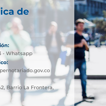
ica de
ión:
13 - Whatsapp
ico:
pernotariado.gov.co
42, Barrio La Frontera,
l