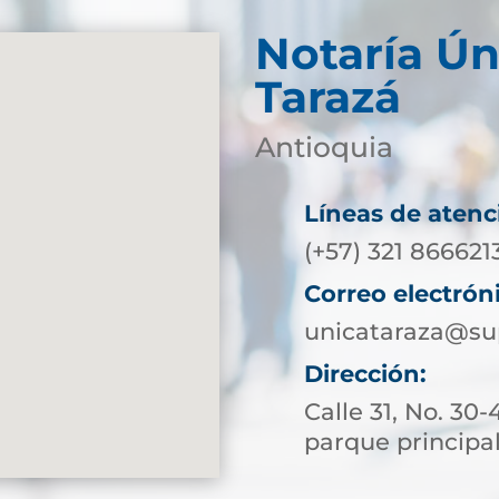
Notaría Ún
Tarazá
Antioquia
Líneas de atenc
(+57) 321 86662
Correo electrón
unicataraza@su
Dirección:
Calle 31, No. 30-
parque principa