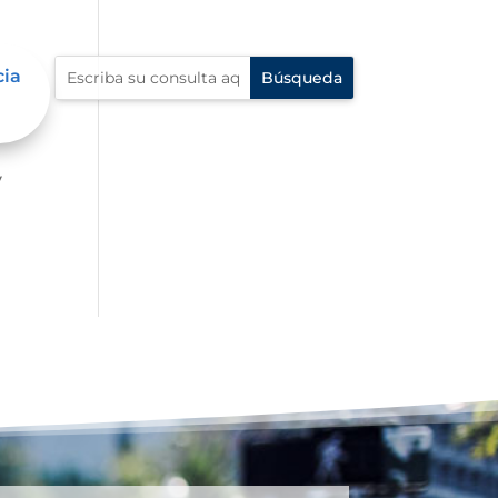
cia
er
y