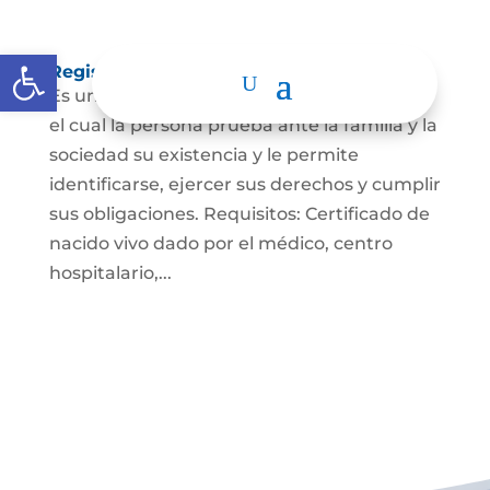
Abrir barra de herramientas
Registro Civil de Nacimiento
Es un documento indispensable mediante
el cual la persona prueba ante la familia y la
sociedad su existencia y le permite
identificarse, ejercer sus derechos y cumplir
sus obligaciones. Requisitos: Certificado de
nacido vivo dado por el médico, centro
hospitalario,...