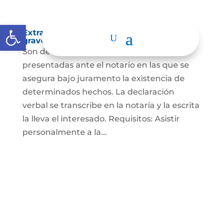
Abrir barra de herramientas
Extra-proceso o declaración bajo la
gravedad de juramento
Son declaraciones verbales o escritas
presentadas ante el notario en las que se
asegura bajo juramento la existencia de
determinados hechos. La declaración
verbal se transcribe en la notaría y la escrita
la lleva el interesado. Requisitos: Asistir
personalmente a la...