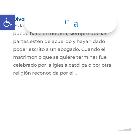
Abrir barra de herramientas
Divorcio
Es la terminación del Matrimonio Civil y se
puede hace en notaría, siempre que las
partes estén de acuerdo y hayan dado
poder escrito a un abogado. Cuando el
matrimonio que se quiere terminar fue
celebrado por la iglesia católica o por otra
religión reconocida por el...