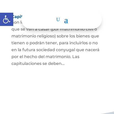
Abrir barra de herramientas
Capitulaciones Matrimoniales
Son los acuerdos que hacen las personas
que se van a casar (por matrimonio civil o
matrimonio religioso) sobre los bienes que
tienen o podrán tener, para incluirlos o no
en la futura sociedad conyugal que nacerá
por el hecho del matrimonio. Las
capitulaciones se deben...