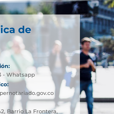
ica de
ión:
13 - Whatsapp
ico:
pernotariado.gov.co
42, Barrio La Frontera,