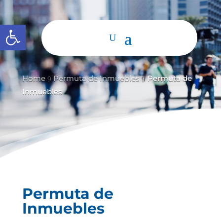
Abrir barra de herramientas
Home
Permuta de Inmuebles
Permuta de
9
9
Inmuebles
Permuta de
Inmuebles