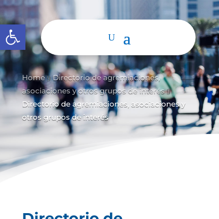
Abrir barra de herramientas
Home
Directorio de agremiaciones,
9
asociaciones y otros grupos de interés
9
Directorio de agremiaciones, asociaciones y
otros grupos de interés
Directorio de